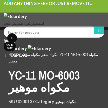
0
ADD ANYTHING HERE OR JUST REMOVE IT…
استيشوار
مكواة شعر
مكن حلاقة
Click to enlarge
Menu
SOLD
SOLD
OUT
OUT
Home
مكواة شعر
مكواه موهير
YC-11 MO-6003 مكواه
EGP
0.00
موهير
YC-11 MO-6003
مكواه موهير
SKU
0200137
Category
مكواه موهير