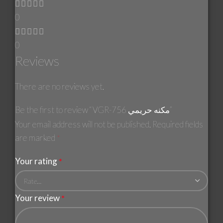
0
0
Reviews
There are no reviews yet.
Be the first to review “VGR-756 مكنه حريمي”
Your email address will not be published.
Required fields
are marked
*
Your rating
*
Your review
*