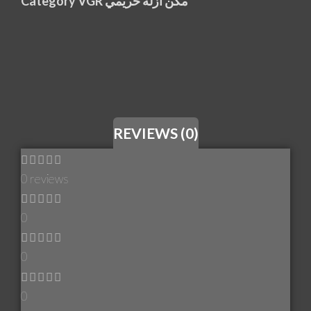
Category
VGR مكن ازله حريمي
REVIEWS (0)
0 reviews
0
0
0