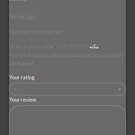
0
Reviews
There are no reviews yet.
Be the first to review “VGR-197+995 مكنه”
Your email address will not be published.
Required fields
are marked
*
Your rating
*
Your review
*