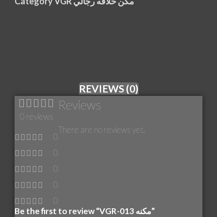
Category
VGR مكن حلاقه رجالي
REVIEWS (0)
Reviews
0 reviews
There are no reviews yet.
0
0
0
0
0
Be the first to review “VGR-013 مكنه”