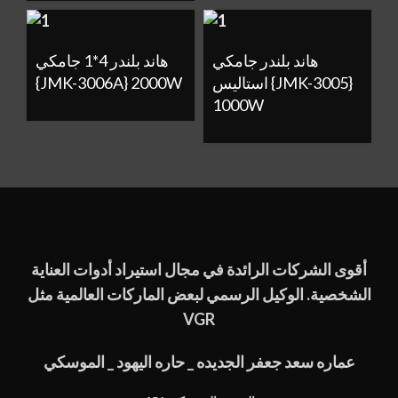
هاند بلندر جامكي
هاند بلندر 4*1 جامكي
{JMK-3006A} 2000W
استاليس {JMK-3005}
1000W
أقوى الشركات الرائدة في مجال استيراد أدوات العناية
الشخصية. الوكيل الرسمي لبعض الماركات العالمية مثل
VGR
عماره سعد جعفر الجديده _ حاره اليهود _ الموسكي