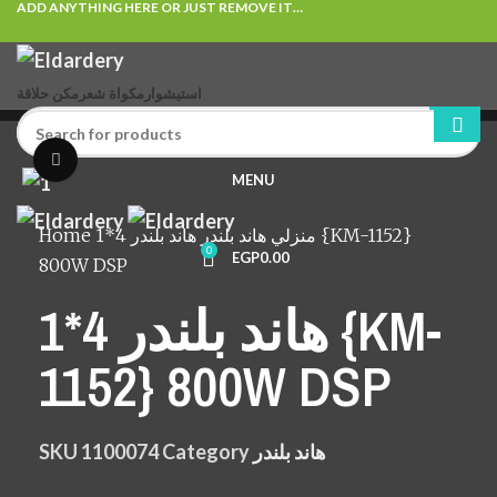
ADD ANYTHING HERE OR JUST REMOVE IT…
استيشوار
مكواة شعر
مكن حلاقة
Click to enlarge
MENU
Home
هاند بلندر 4*1 {KM-1152}
هاند بلندر
منزلي
0
EGP
0.00
800W DSP
هاند بلندر 4*1 {KM-
1152} 800W DSP
SKU
1100074
Category
هاند بلندر