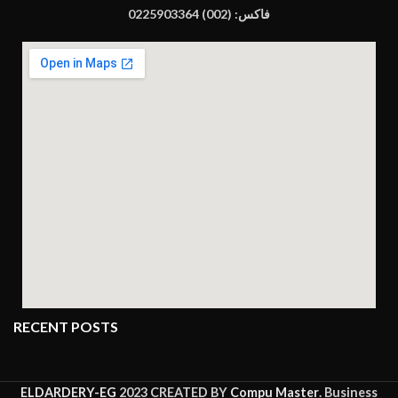
فاكس: (002) 0225903364
RECENT POSTS
ELDARDERY-EG
2023 CREATED BY
Compu Master
. Business