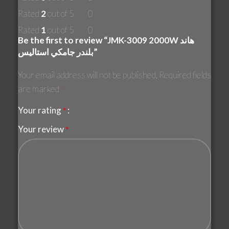
Rated
2
out of 5
0
Rated
1
out of 5
0
Be the first to review “JMK-3009 2000W هاند
بلندر جامكي استاليس”
Your email address will not be published.
Required fields
are marked
*
Your rating
*
Your review
*