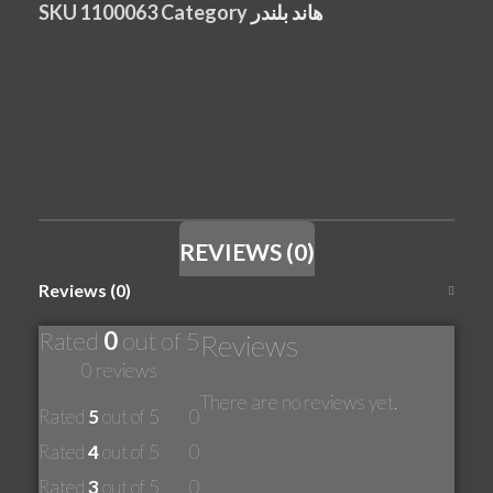
SKU
1100063
Category
هاند بلندر
REVIEWS (0)
Reviews (0)
Rated
0
out of 5
Reviews
0 reviews
There are no reviews yet.
Rated
5
out of 5
0
Rated
4
out of 5
0
Rated
3
out of 5
0