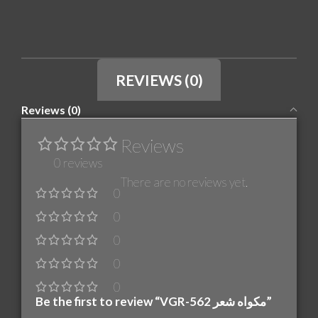
REVIEWS (0)
Reviews (0)
Reviews
0 reviews
There are no reviews yet.
0
0
0
0
0
Be the first to review “VGR-562 مكواه شعر”