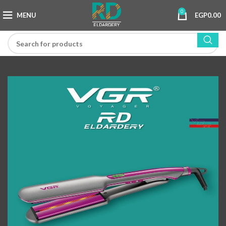
0
MENU
EGP
0.00