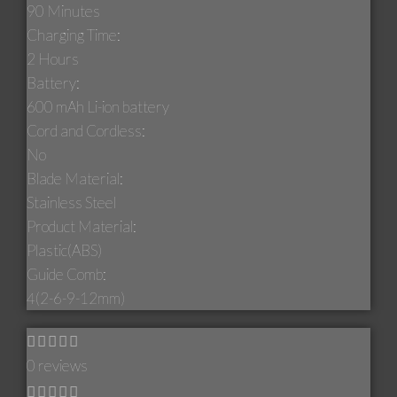
90 Minutes
Charging Time:
2 Hours
Battery:
600 mAh Li-ion battery
Cord and Cordless:
No
Blade Material:
Stainless Steel
Product Material:
Plastic(ABS)
Guide Comb:
4(2-6-9-12mm)
0 reviews