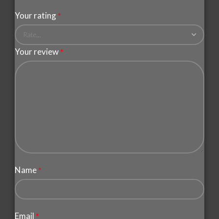
Your rating
*
Your review
*
Name
*
Email
*