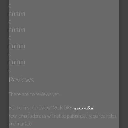
0
0
0
0
0
Reviews
There are no reviews yet.
Be the first to review “VGR-086 مكنه تنعيم”
Your email address will not be published.
Required fields
are marked
*