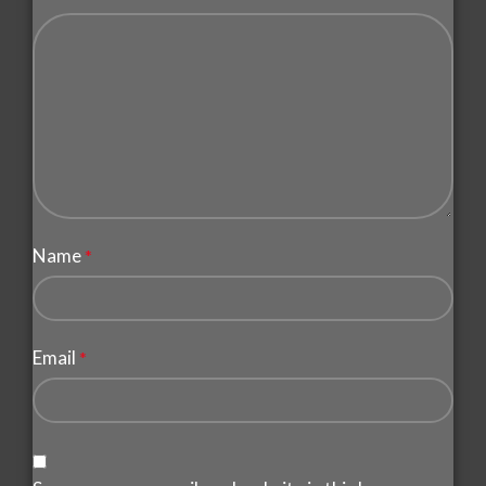
Name
*
Email
*