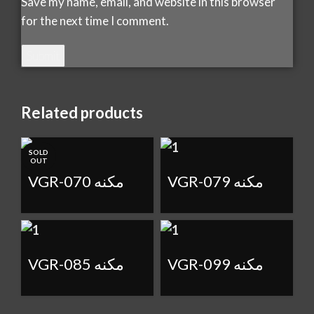
Save my name, email, and website in this browser
for the next time I comment.
Related products
SOLD
SOLD
OUT
OUT
VGR-079 مكنه
VGR-070 مكنه
VGR-099 مكنه
VGR-085 مكنه