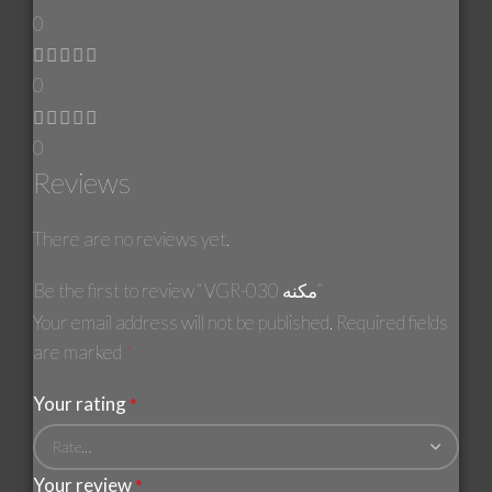
0
0
0
Reviews
There are no reviews yet.
Be the first to review “VGR-030 مكنه”
Your email address will not be published.
Required fields
are marked
*
Your rating
*
Your review
*