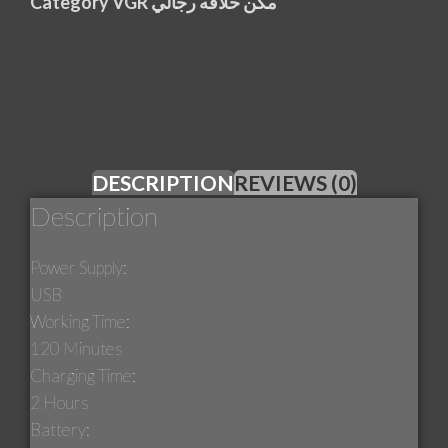
Category
VGR مكن حلاقه رجالي
DESCRIPTION
REVIEWS (0)
Description
Power Supply:
USB
Working Time:
120 Minutes
Charging Time:
2 Hours
Battery: