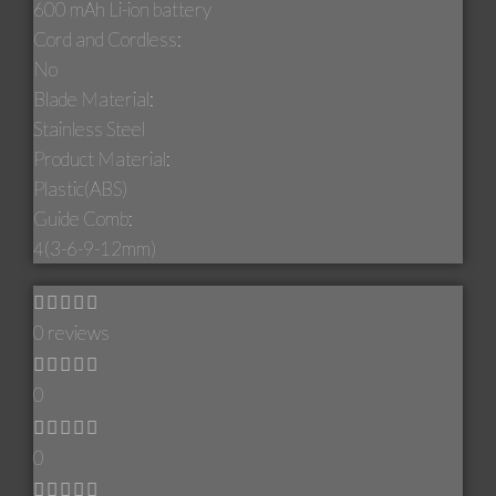
600 mAh Li-ion battery
Cord and Cordless:
No
Blade Material:
Stainless Steel
Product Material:
Plastic(ABS)
Guide Comb:
4(3-6-9-12mm)
0 reviews
0
0