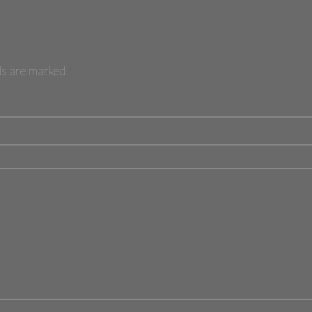
lds are marked
*