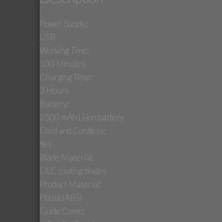
Power Supply:
USB
Working Time:
100 Minutes
Charging Time:
3 Hours
Battery:
2500 mAh Li-ion battery
Cord and Cordless:
Yes
Blade Material:
DLC coating blades
Product Material:
Plastic(ABS)
Guide Comb: