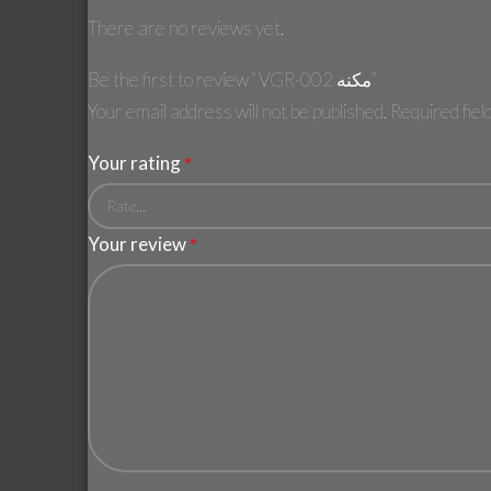
There are no reviews yet.
Be the first to review “VGR-002 مكنه”
Your email address will not be published.
Required fie
Your rating
*
Your review
*