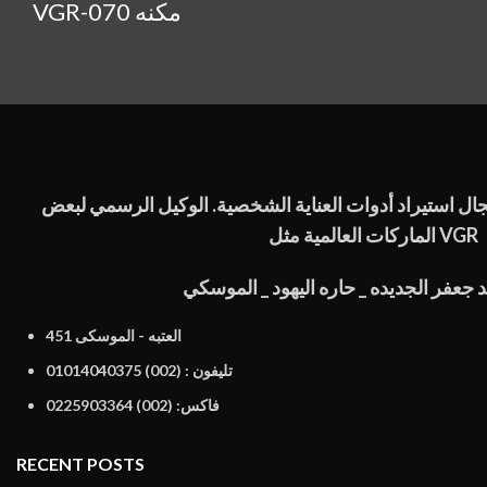
VGR-070 مكنه
ال استيراد أدوات العناية الشخصية. الوكيل الرسمي لبعض
الماركات العالمية مثل VGR
جعفر الجديده _ حاره اليهود _ الموسكي
451 العتبه - الموسكى
تليفون : (002) 01014040375
فاكس: (002) 0225903364
RECENT POSTS