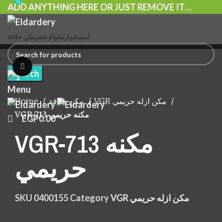
0
ADD ANYTHING HERE OR JUST REMOVE IT…
استيشوار
مكواة شعر
مكن حلاقة
Click to enlarge
Search
Search
Menu
Home
مكن حلاقة
VGR مكن ازله حريمي
VGR-713 مكنه حريمي
EGP
0.00
VGR-713 مكنه
حريمي
SKU
0400155
Category
VGR مكن ازله حريمي