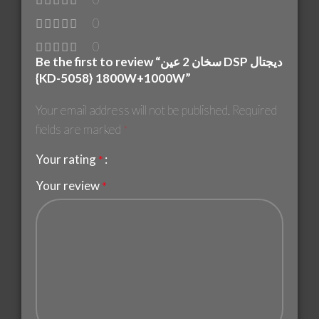
0
0
Be the first to review “سخان 2 عين DSP ديجتال
{KD-5058} 1800W+1000W”
Your email address will not be published.
Required
fields are marked
*
Your rating
*
Your review
*