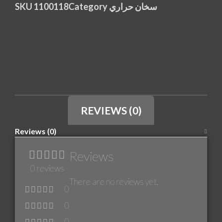
SKU
1100118
Category
سخان حراري
REVIEWS (0)
Reviews (0)
Reviews
0 reviews
There are no reviews yet.
0
0
0