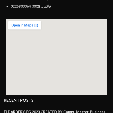
فاكس: (002) 0225903364
RECENT POSTS
ELDARDERY-EG
2023 CREATED BY
Compu Master
. Business