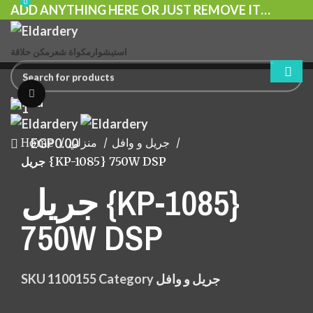
0
ADD ANYTHING HERE OR JUST REMOVE IT…
استيشوار
مكواة شعر
مكن حلاقة
Click to enlarge
Menu
EGP
0.00
Home
منزلي
جريل و وافل
جريل {KP-1085} 750W DSP
جريل {KP-1085}
750W DSP
SKU
1100155
Category
جريل و وافل