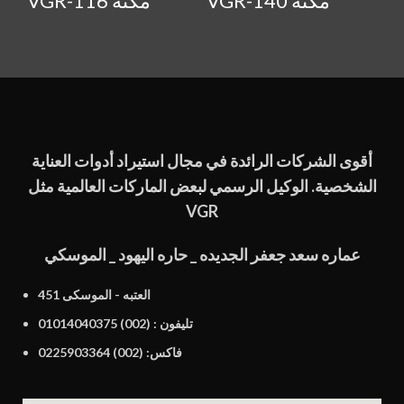
VGR-140 مكنه
VGR-116 مكنه
أقوى الشركات الرائدة في مجال استيراد أدوات العناية
الشخصية. الوكيل الرسمي لبعض الماركات العالمية مثل
VGR
عماره سعد جعفر الجديده _ حاره اليهود _ الموسكي
451 العتبه - الموسكى
تليفون : (002) 01014040375
فاكس: (002) 0225903364